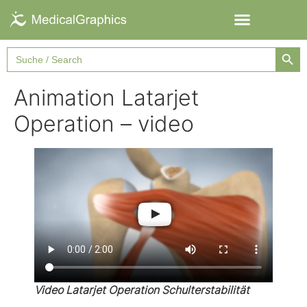
Searc
Search
for:
Animation Latarjet
Operation – video
Video Latarjet Operation Schulterstabilität