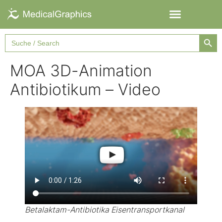
Searc
Search
for:
MOA 3D-Animation
Antibiotikum – Video
Betalaktam-Antibiotika Eisentransportkanal