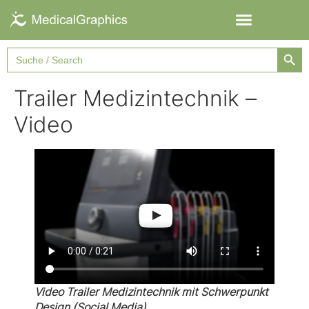
Searc
Search
for:
Trailer Medizintechnik –
Video
Video Trailer Medizintechnik mit Schwerpunkt
Design (Social Media)