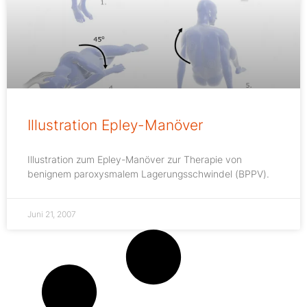
Illustration Epley-Manöver
Illustration zum Epley-Manöver zur Therapie von
benignem paroxysmalem Lagerungsschwindel (BPPV).
Juni 21, 2007