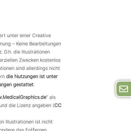
ert unter einer Creative
ng – Keine Bearbeitungen
. D.h. die Illustrationen
rziellen Zwecken kostenlos
ationen sind allerdings nicht
ern
die Nutzungen ist unter
ungen gestattet
:
.MedicalGraphics.de
“ als
und die Lizenz angeben (
CC
 Illustrationen ist nicht
sondere das Entfernen