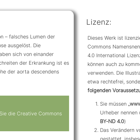
Lizenz:
ion – falsches Lumen der
Dieses Werk ist lizenzi
rose ausgelöst. Die
Commons Namensnennu
aben sich von einander
4.0 International Lizenz
chreiten der Erkrankung ist es
können auch zu komme
öhe der aorta descendens
verwenden. Die Illustr
etwa rechtefrei, sond
folgenden Voraussetz
Sie müssen „
www
Urheber nennen 
n Sie die Creative Commons
BY-ND 4.0
)
Das Verändern von
gestattet, insbe