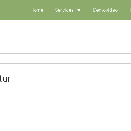
Home
Services
Demovideo
tur