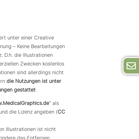
ert unter einer Creative
ng – Keine Bearbeitungen
. D.h. die Illustrationen
rziellen Zwecken kostenlos
ationen sind allerdings nicht
ern
die Nutzungen ist unter
ungen gestattet
:
.MedicalGraphics.de
“ als
und die Lizenz angeben (
CC
 Illustrationen ist nicht
sondere das Entfernen