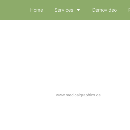
Home
Services
Demovideo