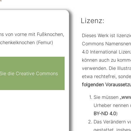
Lizenz:
ins von vorne mit Fußknochen,
Dieses Werk ist lizenzi
rschenkelknochen (Femur)
Commons Namensnennu
4.0 International Lizenz
können auch zu komme
verwenden. Die Illustr
n Sie die Creative Commons
etwa rechtefrei, sond
folgenden Voraussetz
Sie müssen „
www
Urheber nennen 
BY-ND 4.0
)
Das Verändern von
gestattet, insbe