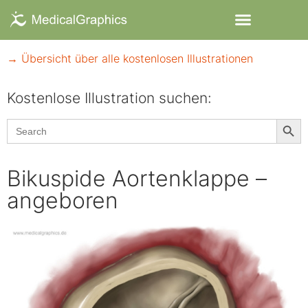
→ Übersicht über alle kostenlosen Illustrationen
Kostenlose Illustration suchen:​
Searc
Search
for:
Bikuspide Aortenklappe –
angeboren