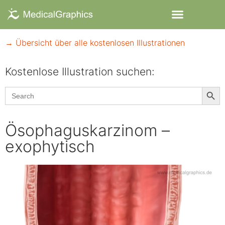
→ Übersicht über alle kostenlosen Illustrationen
Kostenlose Illustration suchen:​
Searc
Search
for:
Ösophaguskarzinom –
exophytisch