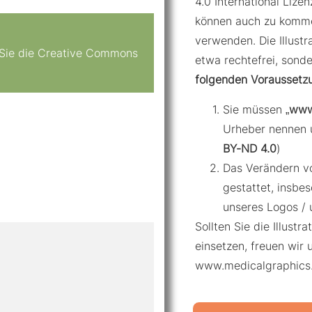
4.0 International Lizenz
können auch zu komme
verwenden. Die Illustr
n Sie die Creative Commons
etwa rechtefrei, sond
folgenden Voraussetz
Sie müssen „
www
Urheber nennen 
BY-ND 4.0
)
Das Verändern von
gestattet, insbe
unseres Logos / 
Sollten Sie die Illustr
einsetzen, freuen wir 
www.medicalgraphics