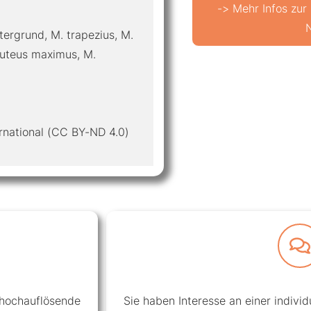
-> Mehr Infos zur
tergrund, M. trapezius, M.
gluteus maximus, M.
rnational (CC BY-ND 4.0)
 hochauflösende
Sie haben Interesse an einer individue