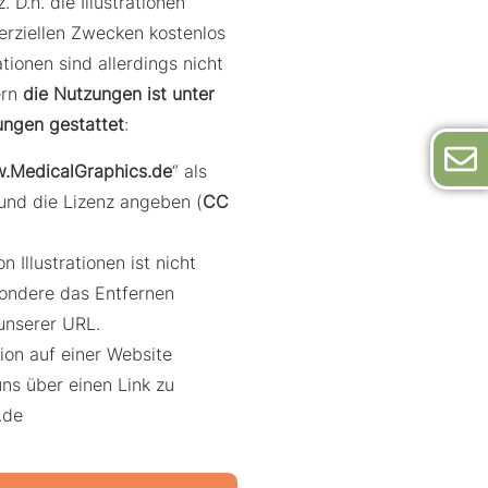
. D.h. die Illustrationen
rziellen Zwecken kostenlos
ationen sind allerdings nicht
ern
die Nutzungen ist unter
ungen gestattet
:
.MedicalGraphics.de
“ als
und die Lizenz angeben (
CC
 Illustrationen ist nicht
sondere das Entfernen
unserer URL.
ation auf einer Website
uns über einen Link zu
.de