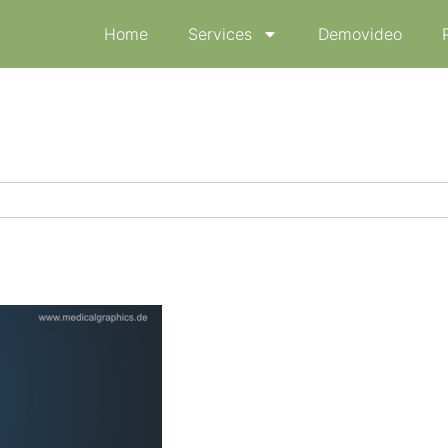
Home
Services
Demovideo
l