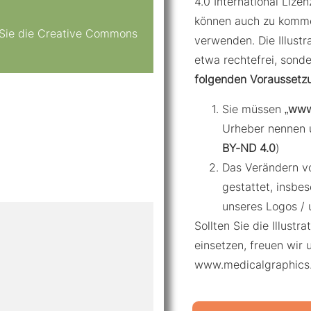
4.0 International Lizenz
können auch zu komme
n Sie die Creative Commons
verwenden. Die Illustr
etwa rechtefrei, sond
folgenden Voraussetz
Sie müssen „
www
Urheber nennen 
BY-ND 4.0
)
Das Verändern von
gestattet, insbe
unseres Logos / 
Sollten Sie die Illustr
einsetzen, freuen wir 
www.medicalgraphics