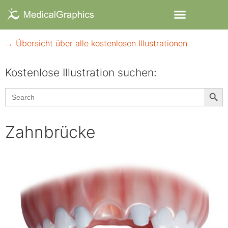
→ Übersicht über alle kostenlosen Illustrationen
Kostenlose Illustration suchen:​
Searc
Search
for:
Zahnbrücke