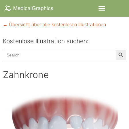
→ Übersicht über alle kostenlosen Illustrationen
Kostenlose Illustration suchen:​
Searc
Search
for:
Zahnkrone