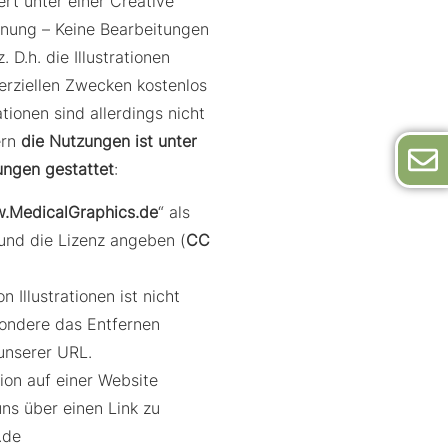
ert unter einer Creative
ng – Keine Bearbeitungen
. D.h. die Illustrationen
rziellen Zwecken kostenlos
ationen sind allerdings nicht
ern
die Nutzungen ist unter
ungen gestattet
:
.MedicalGraphics.de
“ als
und die Lizenz angeben (
CC
 Illustrationen ist nicht
sondere das Entfernen
unserer URL.
ation auf einer Website
uns über einen Link zu
.de