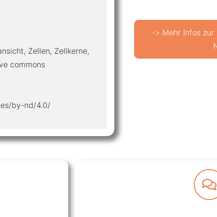
-> Mehr Infos zur
ansicht, Zellen, Zellkerne,
tive commons
ses/by-nd/4.0/