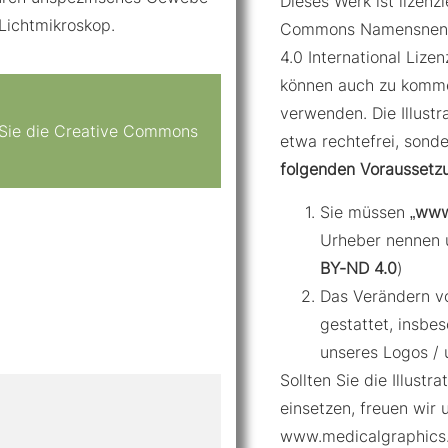
Dieses Werk ist lizenzi
 Lichtmikroskop.
Commons Namensnennu
4.0 International Lizenz
können auch zu komme
verwenden. Die Illustr
n Sie die Creative Commons
etwa rechtefrei, sond
folgenden Voraussetz
Sie müssen „
www
Urheber nennen 
BY-ND 4.0
)
Das Verändern von
gestattet, insbe
unseres Logos / 
Sollten Sie die Illustr
einsetzen, freuen wir 
www.medicalgraphics