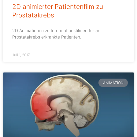
2D animierter Patientenfilm zu
Prostatakrebs
2D Animationen zu Informationsfilmen für an
Prostatakrebs erkrankte Patienten.
Juli 1, 2017
ANIMATION