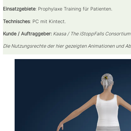
Einsatzgebiete
: Prophylaxe Training für Patienten.
Technisches
: PC mit Kintect.
Kunde / Auftraggeber:
Kaasa / The iStoppFalls Consortium
Die Nutzungsrechte der hier gezeigten Animationen und Ab