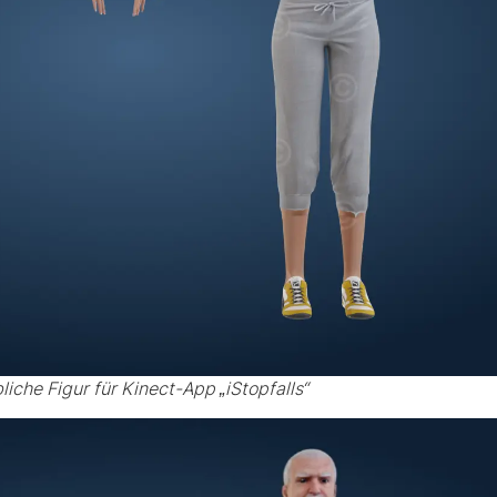
liche Figur für Kinect-App „iStopfalls“