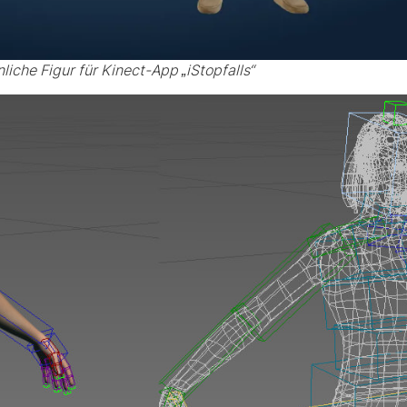
liche Figur für Kinect-App „iStopfalls“