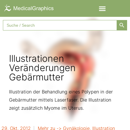
Searc
Search
for:
Illustrationen
Veränderungen
Gebärmutter
Illustration der Behandlung eines Polypen in der
Gebärmutter mittels Laserfaser. Die Illustration
zeigt zusätzlich Myome im Uterus.
29. Okt. 2012
Mehr zu ->
Gynäkologie
,
Illustration