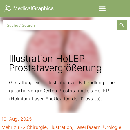
Searc
Search
for:
Illustration HoLEP –
Prostatavergrößerung
Gestaltung einer Illustration zur Behandlung einer
gutartig vergrößerten Prostata mittels HoLEP
(Holmium-Laser-Enukleation der Prostata).
10. Aug. 2025
Mehr zu ->
Chirurgie
,
Illustration
,
Laserfasern
,
Urologie