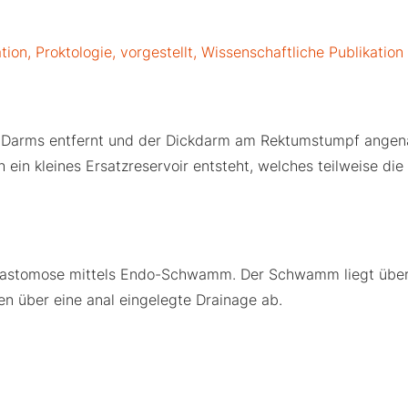
ation
,
Proktologie
,
vorgestellt
,
Wissenschaftliche Publikation
es Darms entfernt und der Dickdarm am Rektumstumpf angenä
in kleines Ersatzreservoir entsteht, welches teilweise die
en Anastomose mittels Endo-Schwamm. Der Schwamm liegt übe
en über eine anal eingelegte Drainage ab.