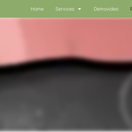
Home
Services
Demovideo
sertation