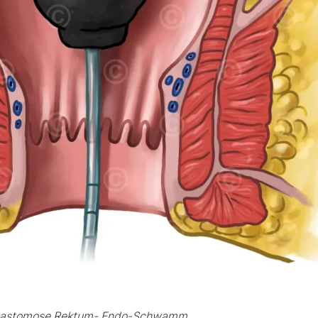
astomose Rektum- Endo-Schwamm