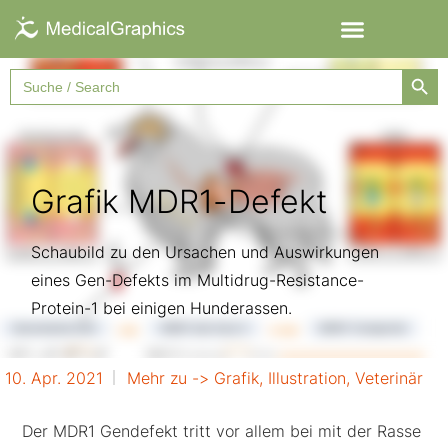
Searc
Search
for:
Grafik MDR1-Defekt
Schaubild zu den Ursachen und Auswirkungen
eines Gen-Defekts im Multidrug-Resistance-
Protein-1 bei einigen Hunderassen.
10. Apr. 2021
Mehr zu ->
Grafik
,
Illustration
,
Veterinär
Der MDR1 Gendefekt tritt vor allem bei mit der Rasse