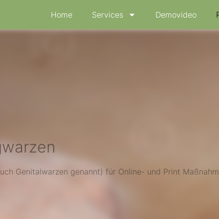
Home
Services
Demovideo
igwarzen
(auch Genitalwarzen genannt) für Online- und Print Maßnahm