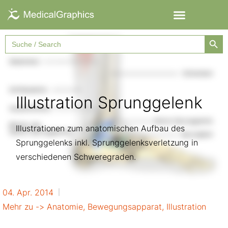
Searc
Search
for:
Illustration Sprunggelenk
Illustrationen zum anatomischen Aufbau des
Sprunggelenks inkl. Sprunggelenksverletzung in
verschiedenen Schweregraden.
04. Apr. 2014
Mehr zu ->
Anatomie
,
Bewegungsapparat
,
Illustration