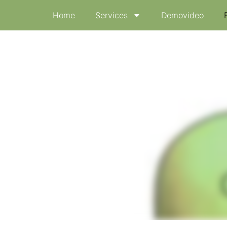
Home
Services
Demovideo
für medizinische Weiterbildung
nd Grafiken für Lehrmaterial.