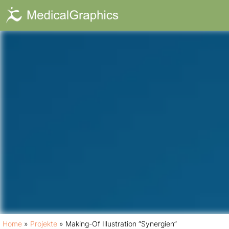
Making-Of Illu
Home
»
Projekte
»
Making-Of Illustration “Synergien”