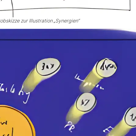
obskizze zur Illustration „Synergien“