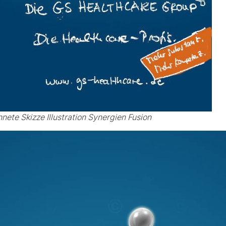
nete Skizze Illustration Synergien Fusion