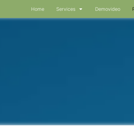
Home
Services
Demovideo
stration „Synergien“