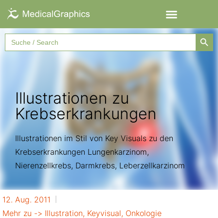
Searc
Search
for:
Illustrationen zu
Krebserkrankungen
Illustrationen im Stil von Key Visuals zu den
Krebserkrankungen Lungenkarzinom,
Nierenzellkrebs, Darmkrebs, Leberzellkarzinom
12. Aug. 2011
Mehr zu ->
Illustration
,
Keyvisual
,
Onkologie