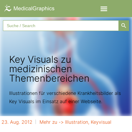
Searc
Search
for:
Key Visuals zu
medizinischen
Themenbereichen
Illustrationen für verschiedene Krankheitsbilder als
Key Visuals im Einsatz auf einer Webseite.
23. Aug. 2012
Mehr zu ->
Illustration
,
Keyvisual