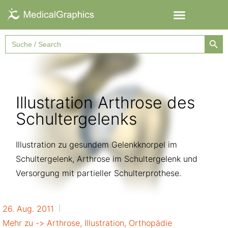
Searc
Search
for:
Illustration Arthrose des
Schultergelenks
Illustration zu gesundem Gelenkknorpel im
Schultergelenk, Arthrose im Schultergelenk und
Versorgung mit partieller Schulterprothese.
26. Aug. 2011
Mehr zu ->
Arthrose
,
Illustration
,
Orthopädie