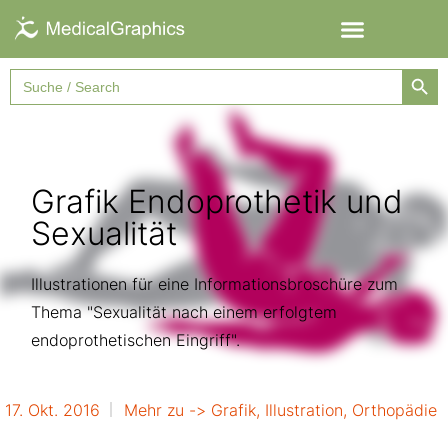
Searc
Search
for:
Grafik Endoprothetik und
Sexualität
Illustrationen für eine Informationsbroschüre zum
Thema "Sexualität nach einem erfolgtem
endoprothetischen Eingriff".
17. Okt. 2016
Mehr zu ->
Grafik
,
Illustration
,
Orthopädie