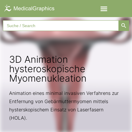
Searc
Search
for:
3D Animation
hysteroskopische
Myomenukleation
Animation eines minimal invasiven Verfahrens zur
Entfernung von Gebärmuttermyomen mittels
hysterskopischem Einsatz von Laserfasern
(HOLA).