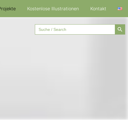
Projekte
Kostenlose Illustrationen
Kontakt
Searc
Search
for:
skelgewebe