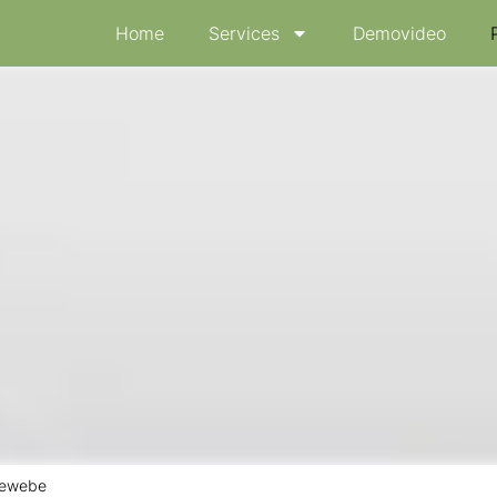
Home
Services
Demovideo
dgebung Durchblutung von Mu
gewebe