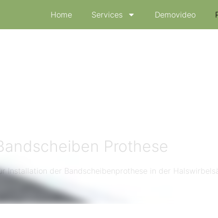
Home
Services
Demovideo
Bandscheiben Prothese
r Installation der Bandscheibenprothese in der Halswirbels