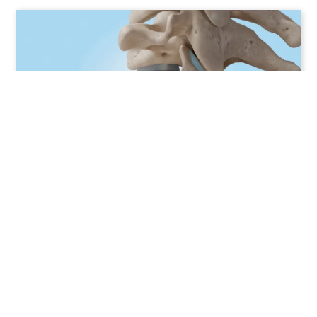
3D Animation Bandschei­benprothese ACDF
Kontakt
Impressum
Datenschutz
© MedicalGraphics 2026