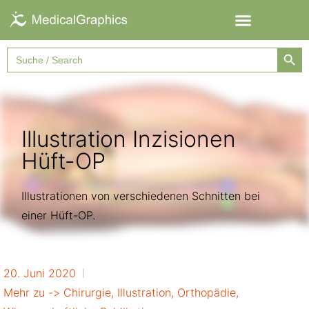
Searc
Search
for:
Illustration Inzisionen
Hüft-OP
Illustrationen von verschiedenen Schnitten bei
einer Hüft-OP.
20. Juni 2020
Mehr zu ->
Chirurgie
,
Illustration
,
Orthopädie
,