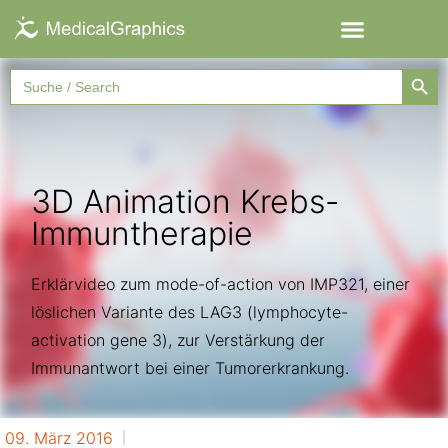
Searc
Search
for:
3D Animation Krebs-
Immuntherapie
Erklärvideo zum mode-of-action von IMP321, einer
löslichen Variante des LAG3 (lymphocyte-
activation gene 3), zur Verstärkung der
Immunantwort bei einer Tumorerkrankung.
09. März 2016