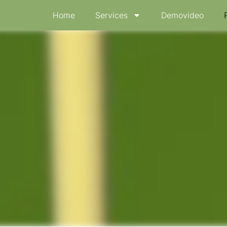
Home
Services
Demovideo
uerung Muskeln durch Nerven